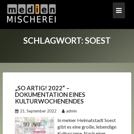
Skip
to
content
SCHLAGWORT:
SOEST
„SO ARTIG! 2022“ –
DOKUMENTATION EINES
KULTURWOCHENENDES
21. September 2022
admin
In meiner Heimatstadt Soest
gibt es eine große, lebendige
Kulturszene. Nach einer