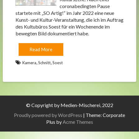
coronabedingten Pause
startete mit „SO Artig!“ im Jahr 2022 eine neue
Kunst- und Kultur-Veranstaltung, die ich im Auftrag
des Kultubüros Soest für ein Wochenende im
bewegten Bild dokumentiert habe.
Read More
,
,
Kamera
Schnitt
Soest
© Copyright by Medien-Mischerei, 2022
Proudly powered by WordPress
|
Theme: Corporate
Plus by
Acme Themes